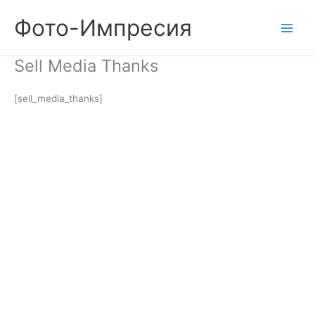
Skip
Фото-Импресия
to
content
Sell Media Thanks
[sell_media_thanks]