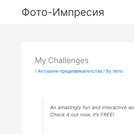
Skip
Фото-Импресия
to
content
My Challenges
/
Актуални предизвикателства
/ By
Vens
An amazingly fun and interactive w
Check it out now, it’s FREE!