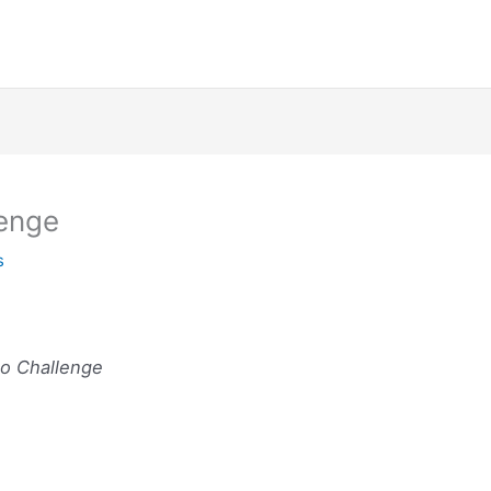
enge
s
to Challenge