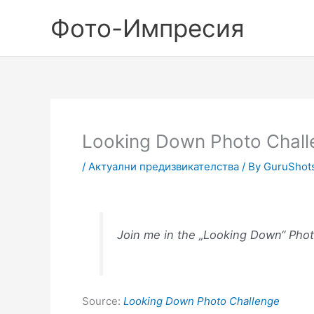
Skip
Фото-Импресия
to
content
Looking Down Photo Chall
/
Актуални предизвикателства
/ By
GuruShot
Join me in the „Looking Down“ Pho
Source:
Looking Down Photo Challenge