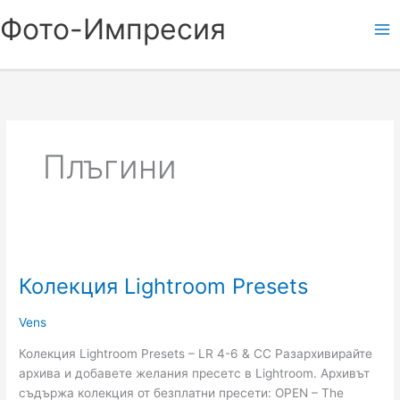
Skip
Фото-Импресия
to
content
Плъгини
Колекция
Lightroom
Колекция Lightroom Presets
Presets
Vens
Колекция Lightroom Presets – LR 4-6 & CC Разархивирайте
архива и добавете желания пресетс в Lightroom. Архивът
съдържа колекция от безплатни пресети: OPEN – The