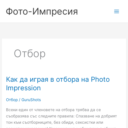
Skip
Фото-Импресия
to
content
Отбор
Как да играя в отбора на Photo
Как
да
Impression
играя
в
Отбор
/
GuruShots
отбора
на
Всеки един от членовете на отбора трябва да се
Photo
съобразява със следните правила: Спазване на добрият
Impression
тон към съотборниците, без обиди, сексистки или