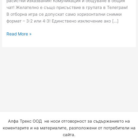
расистки изказвания! Комуникация и общуване в общия
чат! Желателно е също присъствие в групата в Телеграм!
В отборна игра се допускат само хоризонтални снимки
формат – 3:2 или 4:3! Единствено изключение ако […]
Read More »
Алфа Трекс ООД не носи отговорност за съдържанието на
коментарите и на материалите, разположени от потребители на
сайта.