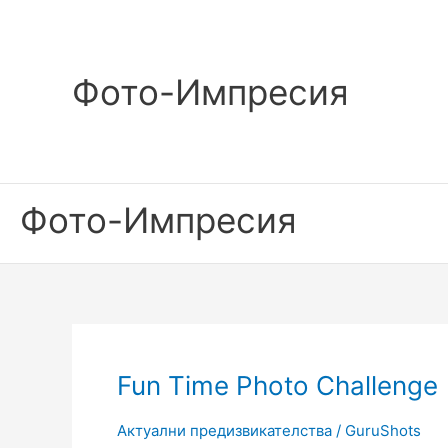
Skip
to
content
Фото-Импресия
Фото-Импресия
Fun
Fun Time Photo Challenge
Time
Photo
Актуални предизвикателства
/
GuruShots