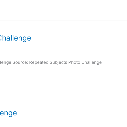
Challenge
llenge Source: Repeated Subjects Photo Challenge
lenge