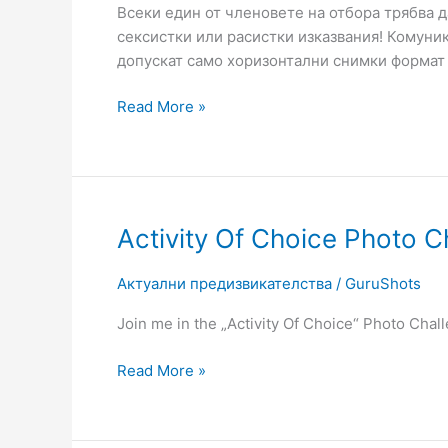
Всеки един от членовете на отбора трябва д
отбора
сексистки или расистки изказвания! Комуни
на
допускат само хоризонтални снимки формат 
Photo
Impression
Read More »
Activity
Activity Of Choice Photo C
Of
Choice
Актуални предизвикателства
/
GuruShots
Photo
Join me in the „Activity Of Choice“ Photo Chal
Challenge
Read More »