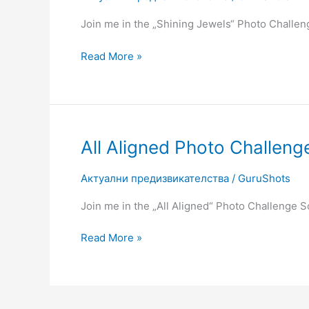
Challenge
Join me in the „Shining Jewels“ Photo Challe
Read More »
All
All Aligned Photo Challeng
Aligned
Photo
Актуални предизвикателства
/
GuruShots
Challenge
Join me in the „All Aligned“ Photo Challenge S
Read More »