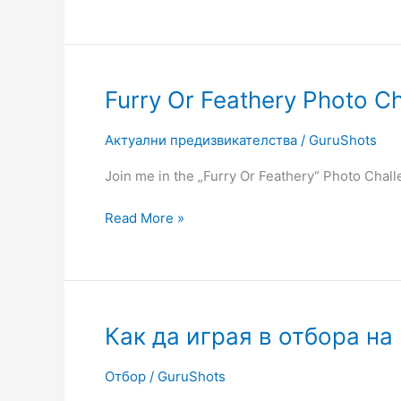
Furry
Furry Or Feathery Photo C
Or
Feathery
Актуални предизвикателства
/
GuruShots
Photo
Join me in the „Furry Or Feathery“ Photo Chal
Challenge
Read More »
Как
Как да играя в отбора на
да
играя
Отбор
/
GuruShots
в