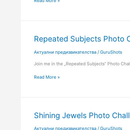
Read More »
Repeated
Repeated Subjects Photo 
Subjects
Photo
Актуални предизвикателства
/
GuruShots
Challenge
Join me in the „Repeated Subjects“ Photo Cha
Read More »
Shining
Shining Jewels Photo Chal
Jewels
Photo
Актуални предизвикателства
/
GuruShots