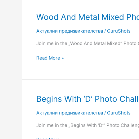
Wood
Wood And Metal Mixed Pho
And
Metal
Актуални предизвикателства
/
GuruShots
Mixed
Join me in the „Wood And Metal Mixed“ Photo
Photo
Challenge
Read More »
Begins
Begins With ‘D’ Photo Chal
With
‘D’
Актуални предизвикателства
/
GuruShots
Photo
Join me in the „Begins With ‘D’“ Photo Challe
Challenge