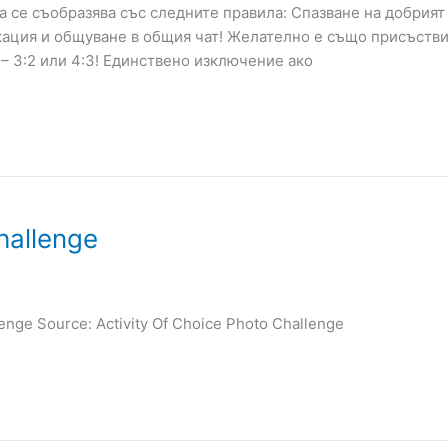
а се съобразява със следните правила: Спазване на добрият
кация и общуване в общия чат! Желателно е също присъствие
– 3:2 или 4:3! Единствено изключение ако
hallenge
lenge Source: Activity Of Choice Photo Challenge