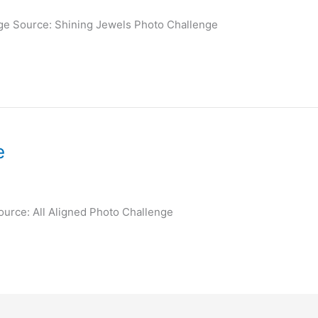
nge Source: Shining Jewels Photo Challenge
e
ource: All Aligned Photo Challenge