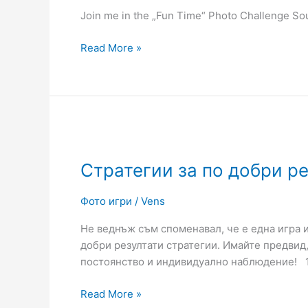
Challenge
Join me in the „Fun Time“ Photo Challenge So
Read More »
Стратегии
за
Стратегии за по добри ре
по
добри
резултати
Фото игри
/
Vens
в
Не веднъж съм споменавал, че е една игра и
GuruShots
добри резултати стратегии. Имайте предвид,
постоянство и индивидуално наблюдение! 
Read More »